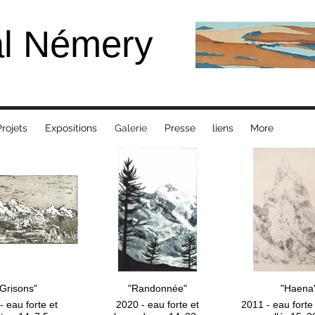
al Némery
rojets
Expositions
Galerie
Presse
liens
More
"Grisons"
"Randonnée"
"Haena
- eau forte et
2020 - eau forte et
2011 - eau forte