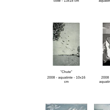
collé - 13x18 cm
aquatin
"Chute"
2008 - aquatinte - 10x16
2008 
cm
aquati