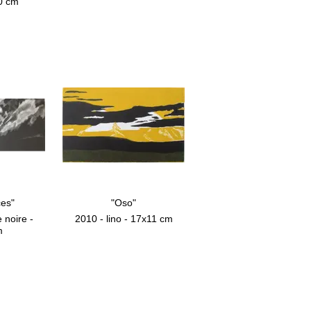
20 cm
ces"
"Oso"
 noire -
2010 - lino - 17x11 cm
m