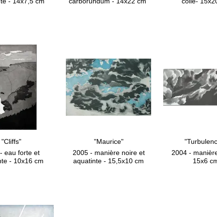
te - 14x7,5 cm
carborundum - 14x22 cm
collé- 15x
"Cliffs"
"Maurice"
"Turbulen
- eau forte et
2005 - manière noire et
2004 - manière
nte - 10x16 cm
aquatinte - 15,5x10 cm
15x6 c